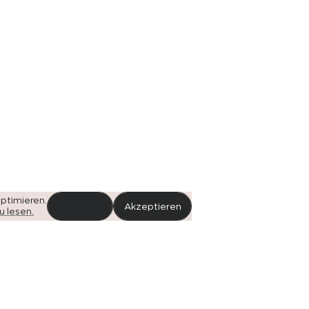
 gehen
ereit
für
e
 gehen
n.
Heute.
ptimieren.
Ablehnen
Akzeptieren
u lesen.