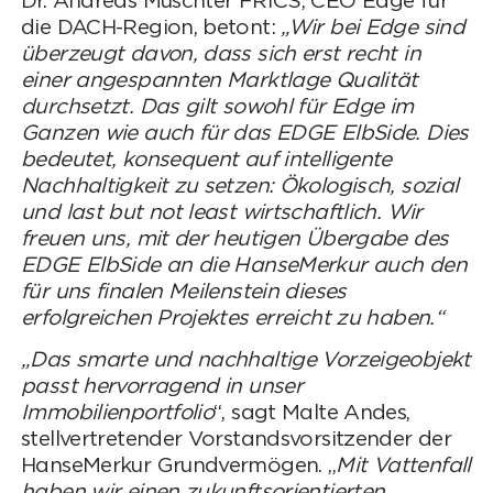
Dr. Andreas Muschter FRICS, CEO Edge für
die DACH-Region, betont:
„Wir bei Edge sind
überzeugt davon, dass sich erst recht in
einer angespannten Marktlage Qualität
durchsetzt. Das gilt sowohl für Edge im
Ganzen wie auch für das EDGE ElbSide. Dies
bedeutet, konsequent auf intelligente
Nachhaltigkeit zu setzen: Ökologisch, sozial
und last but not least wirtschaftlich. Wir
freuen uns, mit der heutigen Übergabe des
EDGE ElbSide an die HanseMerkur auch den
für uns finalen Meilenstein dieses
erfolgreichen Projektes erreicht zu haben.“
„Das smarte und nachhaltige Vorzeigeobjekt
passt hervorragend in unser
Immobilienportfolio
“, sagt Malte Andes,
stellvertretender Vorstandsvorsitzender der
HanseMerkur Grundvermögen. „
Mit Vattenfall
haben wir einen zukunftsorientierten