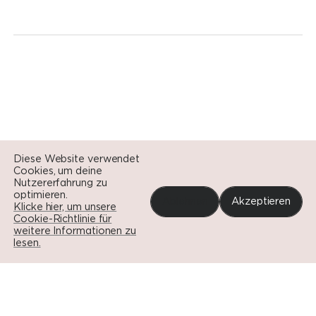
Heute.
Zur Seite geh
Zur Seite geh
Diese Website verwendet
Cookies, um deine
Zur Seite geh
Nutzererfahrung zu
optimieren.
Ablehnen
Akzeptieren
Klicke hier, um unsere
Cookie-Richtlinie für
weitere Informationen zu
lesen.
Portfolio
News
Impact